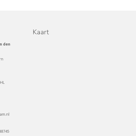
Kaart
n den
rn
 HL
am.nl
48745