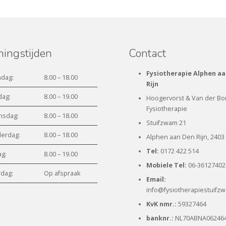
ingstijden
Contact
Fysiotherapie Alphen aa
dag:
8.00 – 18.00
Rijn
dag:
8.00 – 19.00
Hoogervorst & Van der Bo
Fysiotherapie
sdag:
8.00 – 18.00
Stuifzwam 21
erdag:
8.00 – 18.00
Alphen aan Den Rijn, 2403
Tel:
0172 422 514
ag:
8.00 – 19.00
Mobiele Tel:
06-36127402
rdag:
Op afspraak
Email:
info@fysiotherapiestuifzw
KvK nmr.:
59327464
banknr.:
NL70ABNA06246