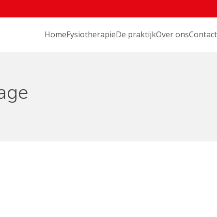
Home
Fysiotherapie
De praktijk
Over ons
Contact
mage