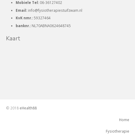
Mobiele Tel:
06-36127402
Email:
info@fysiotherapiestuifzwam.nl
KvK nmr.:
59327464
banknr.:
NL70ABNA0624648745
Kaart
© 2018
eHealth88
Home
Fysiotherapie