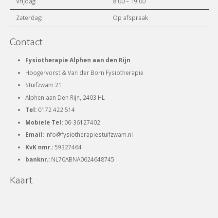
Vrijdag:
8.00 – 19.00
Zaterdag:
Op afspraak
Contact
Fysiotherapie Alphen aan den Rijn
Hoogervorst & Van der Born Fysiotherapie
Stuifzwam 21
Alphen aan Den Rijn, 2403 HL
Tel:
0172 422 514
Mobiele Tel:
06-36127402
Email:
info@fysiotherapiestuifzwam.nl
KvK nmr.:
59327464
banknr.:
NL70ABNA0624648745
Kaart