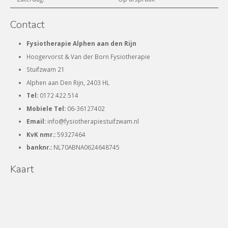
Contact
Fysiotherapie Alphen aan den Rijn
Hoogervorst & Van der Born Fysiotherapie
Stuifzwam 21
Alphen aan Den Rijn, 2403 HL
Tel:
0172 422 514
Mobiele Tel:
06-36127402
Email:
info@fysiotherapiestuifzwam.nl
KvK nmr.:
59327464
banknr.:
NL70ABNA0624648745
Kaart